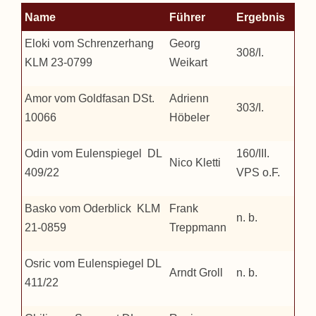
Name
Führer
Ergebnis
Eloki vom Schrenzerhang
Georg
308/I.
KLM 23-0799
Weikart
Amor vom Goldfasan DSt.
Adrienn
303/I.
10066
Höbeler
Odin vom Eulenspiegel DL
160/III.
Nico Kletti
409/22
VPS o.F.
Basko vom Oderblick KLM
Frank
n. b.
21-0859
Treppmann
Osric vom Eulenspiegel DL
Arndt Groll
n. b.
411/22