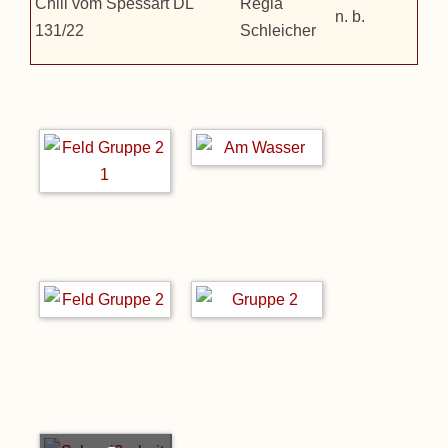
Chili vom Spessart DL
Regia
n. b.
131/22
Schleicher