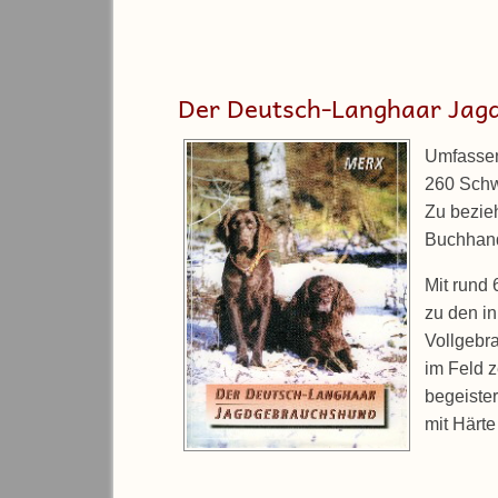
Der Deutsch-Langhaar Jag
Umfassen
260 Schw
Zu bezie
Buchhan
Mit rund 
zu den i
Vollgebr
im Feld 
begeiste
mit Härte