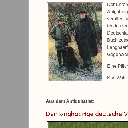
Der Ehren
Aufgabe g
veröffentl
tendenzen
Deutschla
Buch zusa
Langhaar”
Gegenwart
Eine Pflic
Karl Walc
Aus dem Antiquitariat:
Der langhaarige deutsche 