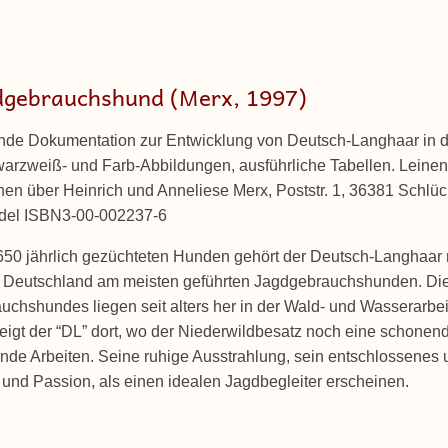
dgebrauchshund (Merx, 1997)
de Dokumentation zur Entwicklung von Deutsch-Langhaar in d
arzweiß- und Farb-Abbildungen, ausführliche Tabellen. Leinen
hen über Heinrich und Anneliese Merx, Poststr. 1, 36381 Schlüc
del ISBN3-00-002237-6
650 jährlich gezüchteten Hunden gehört der Deutsch-Langhaar n
n Deutschland am meisten geführten Jagdgebrauchshunden. Di
auchshundes liegen seit alters her in der Wald- und Wasserarb
zeigt der “DL” dort, wo der Niederwildbesatz noch eine schonen
rnde Arbeiten. Seine ruhige Ausstrahlung, sein entschlossenes
 und Passion, als einen idealen Jagdbegleiter erscheinen.