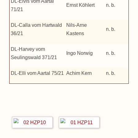
DL-Elvis vom Aartal
Ernst Köhlert
n. b.
71/21
DL-Calla vom Hartwald
Nils-Arne
n. b.
36/21
Kastens
DL-Harvey vom
Ingo Norwig
n. b.
Seulingswald 371/21
DL-Elli vom Aartal 75/21
Achim Kern
n. b.